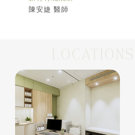
陳安婕 醫師