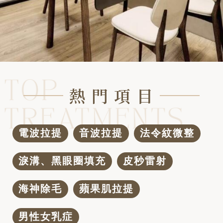
熱 門 項 目
電波拉提
音波拉提
法令紋微整
淚溝、黑眼圈填充
皮秒雷射
海神除毛
蘋果肌拉提
男性女乳症